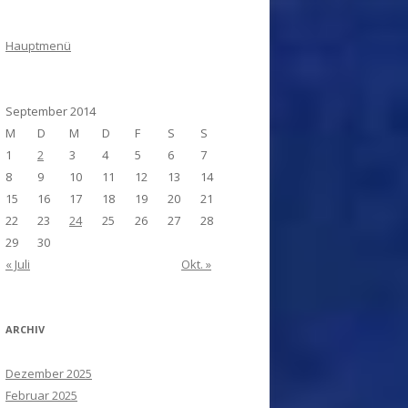
Hauptmenü
September 2014
M
D
M
D
F
S
S
1
2
3
4
5
6
7
8
9
10
11
12
13
14
15
16
17
18
19
20
21
22
23
24
25
26
27
28
29
30
« Juli
Okt. »
ARCHIV
Dezember 2025
Februar 2025