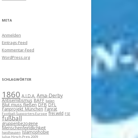
META
Anmelden
Eintrags-Feed
Kommentar-Feed
WordPress.org
SCHLAGWÖRTER
1860
Ama-Derby
A.I.D.A.
Antisemitismus
BAFF
balan
Blut muss fließen
DFB
DFL
Fanprojekt München
Fanrat
frei.wild
Football-Supporters-Europe
FSE
fußball
gruppenbezogene
Menschenfeindlichkeit
Islamophobie
haidhausen
Julius Hirsch-Preis 2009