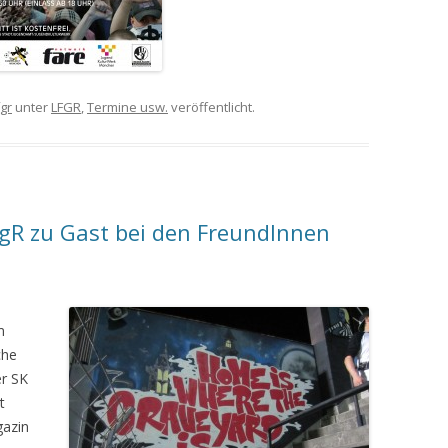
fgr
unter
LFGR
,
Termine usw.
veröffentlicht.
FgR zu Gast bei den FreundInnen
m
che
er SK
t
azin