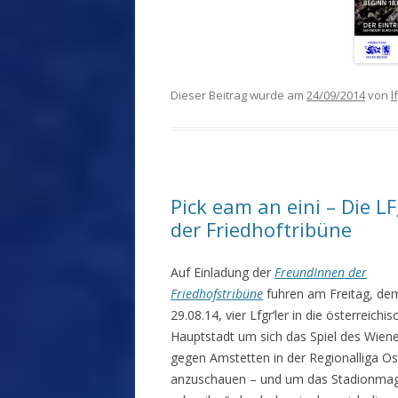
Dieser Beitrag wurde am
24/09/2014
von
l
Pick eam an eini – Die L
der Friedhoftribüne
Auf Einladung der
FreundInnen der
Friedhofstribüne
fuhren am Freitag, de
29.08.14, vier Lfgr‘ler in die österreichis
Hauptstadt um sich das Spiel des Wien
gegen Amstetten in der Regionalliga Os
anzuschauen – und um das Stadionmag