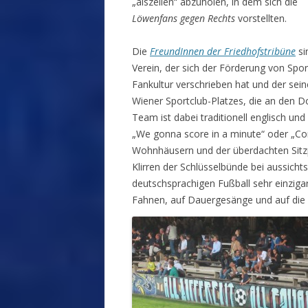
„alszeilen“ abzuholen, in dem sich die
Löwenfans gegen Rechts
vorstellten.
Die
FreundInnen der Friedhofstribüne
si
Verein, der sich der Förderung von Spo
Fankultur verschrieben hat und der se
Wiener Sportclub-Platzes, die an den Do
Team ist dabei traditionell englisch u
„We gonna score in a minute“ oder „C
Wohnhäusern und der überdachten Sitzpl
Klirren der Schlüsselbünde bei aussicht
deutschsprachigen Fußball sehr einzig
Fahnen, auf Dauergesänge und auf die