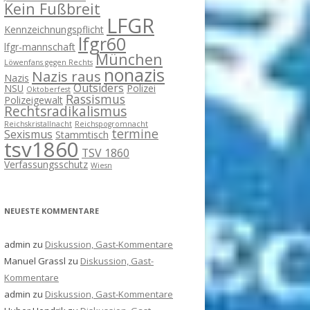
Kein Fußbreit
LFGR
Kennzeichnungspflicht
lfgr60
lfgr-mannschaft
München
Löwenfans gegen Rechts
nonazis
Nazis raus
Nazis
Outsiders
NSU
Polizei
Oktoberfest
Rassismus
Polizeigewalt
Rechtsradikalismus
Reichskristallnacht
Reichspogromnacht
termine
Sexismus
Stammtisch
tsv1860
TSV 1860
Verfassungsschutz
Wiesn
NEUESTE KOMMENTARE
admin
zu
Diskussion, Gast-Kommentare
Manuel Grassl
zu
Diskussion, Gast-
Kommentare
admin
zu
Diskussion, Gast-Kommentare