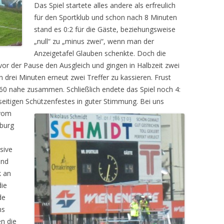
Das Spiel startete alles andere als erfreulich
für den Sportklub und schon nach 8 Minuten
stand es 0:2 für die Gäste, beziehungsweise
„null“ zu „minus zwei“, wenn man der
Anzeigetafel Glauben schenkte. Doch die
vor der Pause den Ausgleich und gingen in Halbzeit zwei
 drei Minuten erneut zwei Treffer zu kassieren. Frust
860 nahe zusammen. Schließlich endete das Spiel noch 4:
rseitigen Schützenfestes in guter Stimmung.
Bei uns
 vom
zburg
sive
und
k an
die
de
ns
en die