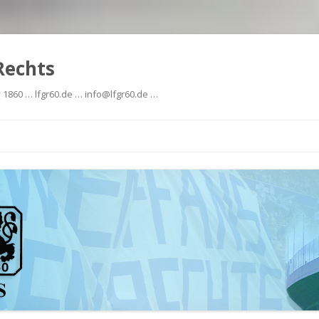
Rechts
 1860 … lfgr60.de … info@lfgr60.de …
Zum
Inhalt
springen