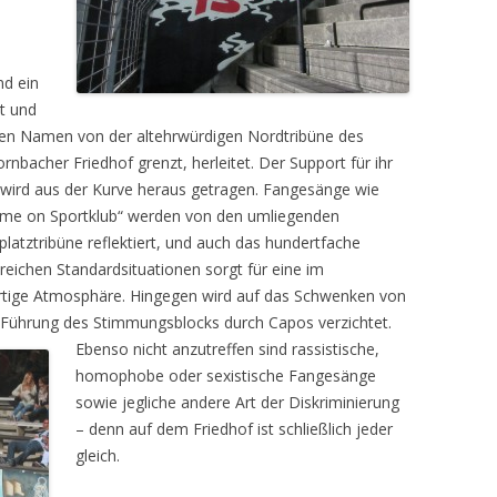
nd ein
rt und
inen Namen von der altehrwürdigen Nordtribüne des
rnbacher Friedhof grenzt, herleitet. Der Support für ihr
nd wird aus der Kurve heraus getragen. Fangesänge wie
ome on Sportklub“ werden von den umliegenden
atztribüne reflektiert, und auch das hundertfache
sreichen Standardsituationen sorgt für eine im
artige Atmosphäre. Hingegen wird auf das Schwenken von
 Führung des Stimmungsblocks durch Capos verzichtet.
Ebenso nicht anzutreffen sind rassistische,
homophobe oder sexistische Fangesänge
sowie jegliche andere Art der Diskriminierung
– denn auf dem Friedhof ist schließlich jeder
gleich.