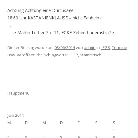
Achtung Achtung eine Durchsage:
18.60 Uhr KASTANIENKLAUSE – nicht Fanheim.
…
—-> Martin-Luther-Str. 11, ECKE Zehentbauernstraße
Dieser Beitrag wurde am
03/06/2014
von
admin
in
LFGR
,
Termine
usw.
veröffentlicht. Schlagworte:
LFGR
,
Stammtisch
.
Hauptmenü
Juni 2014
M
D
M
D
F
S
S
1
2
3
4
5
6
7
8