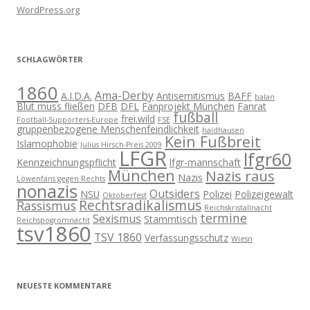
WordPress.org
SCHLAGWÖRTER
1860
Ama-Derby
A.I.D.A.
Antisemitismus
BAFF
balan
Blut muss fließen
DFB
DFL
Fanprojekt München
Fanrat
fußball
frei.wild
Football-Supporters-Europe
FSE
gruppenbezogene Menschenfeindlichkeit
haidhausen
Kein Fußbreit
Islamophobie
Julius Hirsch-Preis 2009
LFGR
lfgr60
Kennzeichnungspflicht
lfgr-mannschaft
München
Nazis raus
Nazis
Löwenfans gegen Rechts
nonazis
Outsiders
NSU
Polizei
Polizeigewalt
Oktoberfest
Rechtsradikalismus
Rassismus
Reichskristallnacht
termine
Sexismus
Stammtisch
Reichspogromnacht
tsv1860
TSV 1860
Verfassungsschutz
Wiesn
NEUESTE KOMMENTARE