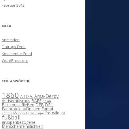
Februar 2012
META
Anmelden
Eintrags-Feed
Kommentar-Feed
WordPress.org
SCHLAGWÖRTER
1860
Ama-Derby
A.I.D.A.
Antisemitismus
BAFF
balan
Blut muss fließen
DFB
DFL
Fanprojekt München
Fanrat
frei.wild
Football-Supporters-Europe
FSE
fußball
gruppenbezogene
Menschenfeindlichkeit