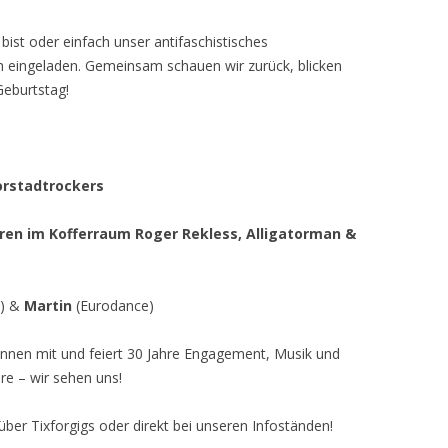
bist oder einfach unser antifaschistisches
lich eingeladen. Gemeinsam schauen wir zurück, blicken
Geburtstag!
orstadtrockers
ren im Kofferraum Roger Rekless, Alligatorman &
o) &
Martin
(Eurodance)
innen mit und feiert 30 Jahre Engagement, Musik und
re – wir sehen uns!
ber Tixforgigs oder direkt bei unseren Infoständen!