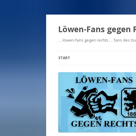
Löwen-Fans gegen 
… löwen-fans gegen rechts … fans des tsv
START