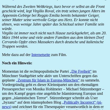
Während des Zweiten Weltkriegs, kurz bevor er selbst an die Front
geschickt wird, legt Virgilio Roval, ein trotz seines jungen Alters im
Appennin-Gebirge bei Reggio Emilia bereits bekannter Geiger,
seiner Mutter seine wertvolle Geige ans Herz. Er konnte nicht
ahnen, was wenige Jahre später das Schicksal seiner Familie sein
würde.
Virgilio ist immer noch nicht nach Hause zurückgekehrt, als am 20.
März 1944 seine und viele andere Familien aus dem kleinen Dorf
Cervarolo Opfer eines Massakers durch deutsche und italienische
Truppen werden.
Mehr dazu auf der
Internetseite
zum Film.
Noch ein Hinweis:
Momentan ist die rechtspopulistische Partei
„Die Freiheit“
im
Münchner Stadtgebiet sehr aktiv um Unterschriften gegen das
geplante
„Zentrum für Islam in Europa-München“
zu sammeln.
Vordergründig geht es dieser Kleinstpartei um den ehemaligen
Pressesprecher von Monika Hohlmeier – Michael Stürzenberger –
um den Kampf gegen eine angebliche Islamisierung Europas und
gegen „islamistischen Terror“. Stürzenberger schreibt als User
„byzanz“ auf dem islamophoben Blog
„Politically Incorrect“ (pi-
news)
und zeichnet für ein Thesenpapier verantwortlich in dem er