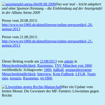
Das war mal – leicht adaptiert
und ohne Sponsor-Nennung – die Einblendung auf der Anzeigetafel
in der Allianz Arena 2009
Presse vom 20.08.2013:
http://www.tsv1860.de/aktuell/presse/online-presseartikel–20-
august-2013
Presse vom 21.08.2013:
http://www.tsv1860.de/aktuell/presse/online-presseartikel–21-
august-2013
Dieser Beitrag wurde am
21/08/2013
von
admin
in
Menschenfeindlichkeit
,
Rassismus
,
TSV München von 1860
veröffentlicht. Schlagworte:
1860
,
fußball
,
gruppenbezogene
Menschenfeindlichkeit
,
Interview
,
Kein Fußbreit
,
LFGR
,
Nazis
raus
,
nonazis
,
Rassismus
,
tsv1860
.
Hier ein Update vom
letzten Monat: Die Gewinner des MF-Turniers: Löwenfans gegen
Rechts