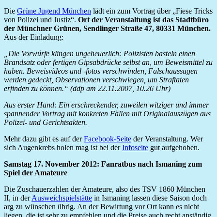
Die
Grüne Jugend München
lädt ein zum Vortrag über „Fiese Tricks
von Polizei und Justiz“.
Ort der Veranstaltung ist das Stadtbüro
der Münchner Grünen, Sendlinger Straße 47, 80331 München.
Aus der Einladung:
„Die Vorwürfe klingen ungeheuerlich: Polizisten basteln einen
Brandsatz oder fertigen Gipsabdrücke selbst an, um Beweismittel zu
haben. Beweisvideos und -fotos verschwinden, Falschaussagen
werden gedeckt, Observationen verschwiegen, um Straftaten
erfinden zu können.“ (ddp am 22.11.2007, 10.26 Uhr)
Aus erster Hand: Ein erschreckender, zuweilen witziger und immer
spannender Vortrag mit konkreten Fällen mit Originalauszügen aus
Polizei- und Gerichtsakten.
Mehr dazu gibt es auf der
Facebook-Seite
der Veranstaltung. Wer
sich Augenkrebs holen mag ist bei der
Infoseite
gut aufgehoben.
Samstag 17. November 2012: Fanratbus nach Ismaning zum
Spiel der Amateure
Die Zuschauerzahlen der Amateure, also des TSV 1860 München
II, in der
Ausweichspielstätte
in Ismaning lassen diese Saison doch
arg zu wünschen übrig. An der Bewirtung vor Ort kann es nicht
liegen, die ist sehr zu empfehlen und die Preise auch recht anständig.