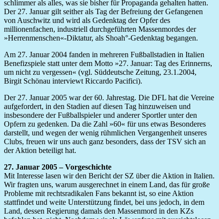
schlimmer als alles, was sie bisher für Propaganda gehalten hatten.
Der 27. Januar gilt seither als Tag der Befreiung der Gefangenen
von Auschwitz und wird als Gedenktag der Opfer des
millionenfachen, industriell durchgeführten Massenmordes der
»Herrenmenschen«-Diktatur, als Shoah°-Gedenktag begangen.
Am 27. Januar 2004 fanden in mehreren Fußballstadien in Italien
Benefizspiele statt unter dem Motto »27. Januar: Tag des Erinnerns,
um nicht zu vergessen« (vgl. Süddeutsche Zeitung, 23.1.2004,
Birgit Schönau interviewt Riccardo Pacifici).
Der 27. Januar 2005 war der 60. Jahrestag. Die DFL hat die Vereine
aufgefordert, in den Stadien auf diesen Tag hinzuweisen und
insbesondere der Fußballspieler und anderer Sportler unter den
Opfern zu gedenken. Da die Zahl »60« für uns etwas Besonderes
darstellt, und wegen der wenig rühmlichen Vergangenheit unseres
Clubs, freuen wir uns auch ganz besonders, dass der TSV sich an
der Aktion beteiligt hat.
27. Januar 2005 – Vorgeschichte
Mit Interesse lasen wir den Bericht der SZ über die Aktion in Italien.
Wir fragten uns, warum ausgerechnet in einem Land, das für große
Probleme mit rechtsradikalen Fans bekannt ist, so eine Aktion
stattfindet und weite Unterstützung findet, bei uns jedoch, in dem
Land, dessen Regierung damals den Massenmord in den KZs