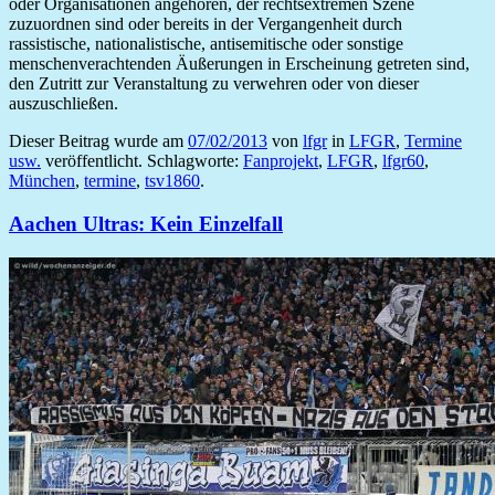
oder Organisationen angehören, der rechtsextremen Szene
zuzuordnen sind oder bereits in der Vergangenheit durch
rassistische, nationalistische, antisemitische oder sonstige
menschenverachtenden Äußerungen in Erscheinung getreten sind,
den Zutritt zur Veranstaltung zu verwehren oder von dieser
auszuschließen.
Dieser Beitrag wurde am
07/02/2013
von
lfgr
in
LFGR
,
Termine
usw.
veröffentlicht. Schlagworte:
Fanprojekt
,
LFGR
,
lfgr60
,
München
,
termine
,
tsv1860
.
Aachen Ultras: Kein Einzelfall