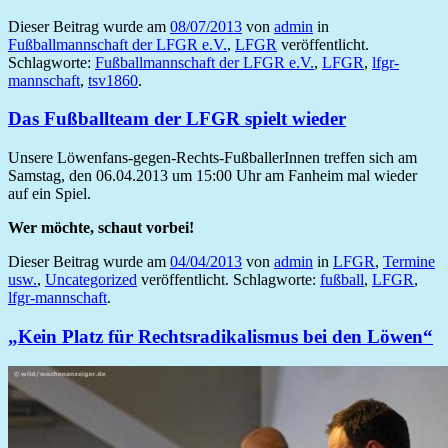
Dieser Beitrag wurde am
08/07/2013
von
admin
in
Fußballmannschaft der LFGR e.V.
,
LFGR
veröffentlicht.
Schlagworte:
Fußballmannschaft der LFGR e.V.
,
LFGR
,
lfgr-
mannschaft
,
tsv1860
.
Das Fußballteam der LFGR spielt wieder
Unsere Löwenfans-gegen-Rechts-FußballerInnen treffen sich am
Samstag, den 06.04.2013 um 15:00 Uhr am Fanheim mal wieder
auf ein Spiel.
Wer möchte, schaut vorbei!
Dieser Beitrag wurde am
04/04/2013
von
admin
in
LFGR
,
Termine
usw.
,
Uncategorized
veröffentlicht. Schlagworte:
fußball
,
LFGR
,
lfgr-mannschaft
.
„Kein Platz für Rechtsradikalismus bei den Löwen“