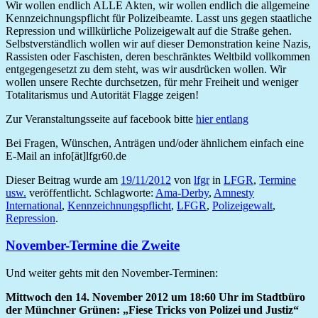
Wir wollen endlich ALLE Akten, wir wollen endlich die allgemeine
Kennzeichnungspflicht für Polizeibeamte. Lasst uns gegen staatliche
Repression und willkürliche Polizeigewalt auf die Straße gehen.
Selbstverständlich wollen wir auf dieser Demonstration keine Nazis,
Rassisten oder Faschisten, deren beschränktes Weltbild vollkommen
entgegengesetzt zu dem steht, was wir ausdrücken wollen. Wir
wollen unsere Rechte durchsetzen, für mehr Freiheit und weniger
Totalitarismus und Autorität Flagge zeigen!
Zur Veranstaltungsseite auf facebook bitte
hier entlang
Bei Fragen, Wünschen, Anträgen und/oder ähnlichem einfach eine
E-Mail an info[ät]lfgr60.de
Dieser Beitrag wurde am
19/11/2012
von
lfgr
in
LFGR
,
Termine
usw.
veröffentlicht. Schlagworte:
Ama-Derby
,
Amnesty
International
,
Kennzeichnungspflicht
,
LFGR
,
Polizeigewalt
,
Repression
.
November-Termine die Zweite
Und weiter gehts mit den November-Terminen:
Mittwoch den 14. November 2012 um 18:60 Uhr im Stadtbüro
der Münchner Grünen: „Fiese Tricks von Polizei und Justiz“