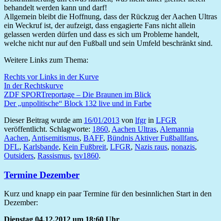
behandelt werden kann und darf!
Allgemein bleibt die Hoffnung, dass der Rückzug der Aachen Ultras
ein Weckruf ist, der aufzeigt, dass engagierte Fans nicht allein
gelassen werden dürfen und dass es sich um Probleme handelt,
welche nicht nur auf den Fußball und sein Umfeld beschränkt sind.
Weitere Links zum Thema:
Rechts vor Links in der Kurve
In der Rechtskurve
ZDF SPORTreportage – Die Braunen im Blick
Der „unpolitische“ Block 132 live und in Farbe
Dieser Beitrag wurde am
16/01/2013
von
lfgr
in
LFGR
veröffentlicht. Schlagworte:
1860
,
Aachen Ultras
,
Alemannia
Aachen
,
Antisemitismus
,
BAFF
,
Bündnis Aktiver Fußballfans
,
DFL
,
Karlsbande
,
Kein Fußbreit
,
LFGR
,
Nazis raus
,
nonazis
,
Outsiders
,
Rassismus
,
tsv1860
.
Termine Dezember
Kurz und knapp ein paar Termine für den besinnlichen Start in den
Dezember:
Dienstag 04.12.2012 um 18:60 Uhr