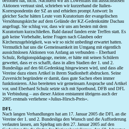
befohlen hat, nicht. Nachdem wir als Löwenfans mit aussichtslosen
Aktionen vertraut sind, schrieben wir kurzerhand die Italien-
Korrespondentin der SZ an und erhielten prompt Antwort: In
gleicher Sache hätten Leute vom Kuratorium der evangelischen
Versöhnungskirche auf dem Gelände der KZ-Gedenkstätte Dachau
angefragt. Sie schlug vor, dass wir uns am besten mit dem
Kuratorium kurzschließen. Bald darauf fanden erste Treffen statt. Es
gab keine Vorbehalte, keine Fragen nach Glauben oder
Kirchenzugehörigkeit, was wir so nicht unbedingt erwartet hatten.
Vermutlich hat uns die Gemeinsamkeit im Umgang mit eigentlich
aussichtslosen Aktionen von Anfang an verbunden – Eberhard
Schulz, Religionspädagoge, meinte, er hätte mit seinen Schülern
gewettet, dass er es schafft, dass in allen Stadien der 1. und 2.
Bundesliga auf den 60.Gedenktag hingewiesen wird, und dass alle
Vereine dazu einen Artikel in ihrem Stadionheft abdrucken. Seine
Zuversicht begründete er damit, dass gute Sachen eben immer
funktionieren. Also bereiteten wir gemeinsam Ansprache und Artikel
vor, und Eberhard Schulz setzte sich mit Sportbund, DFB und DFL
in Verbindung – aus dieser Aktion entstammt übrigens auch der
2005 erstmals verliehene »Julius-Hirsch-Preis«.
DFL
Nach langen Verhandlungen hat am 17. Januar 2005 die DFL an die
Vereine der 1. und 2. Bundesliga den Wunsch und die Aufforderung
verlauten lassen, am Spieltag um den 27. Januar 2005 auf den