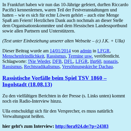
In Frankfurt haben wir nun das 10-Jährige gefeiert, durften Riccardo
Pacifici kennenlernen, waren Teil der Festveranstaltungen und
hatten – wie es sich für echte Löwen gehört – auch eine Menge
Spaß am Feiern! Herzlichen Dank auch nochmals an dieser Stelle
dem Organisationskommitee und dem Hessischen Landessportbund
sowie allen Partnern und Unterstützern.
(Text unter Einbeziehung unserer alten Webseite – (c) J.K. + Ulla)
Dieser Beitrag wurde am
14/01/2014
von
admin
in
LFGR
,
Menschenfeindlichkeit
,
Rassismus
,
Termine usw.
veröffentlicht.
Schlagworte:
!Nie Wieder
,
DFB
,
DFL
,
LFGR
,
lfgr60
,
nonazis
,
Rassismus
,
Rechtsradikalismus
,
Versöhnungskirche Dachau
.
Rassistische Vorfälle beim Spiel TSV 1860 –
Ingolstadt (18.08.13)
Zu den vielfältigen Berichten in der Presse (s. Links unten) kommt
noch ein Radio-Interview hinzu.
Ulla entschuldigt sich für den Versprecher, es muss natürlich
Verwaltungsrat heißen.
hier geht’s zum Interview:
http://lora924.de/?p=24383