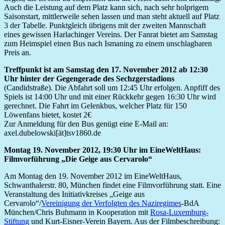
Auch die Leistung auf dem Platz kann sich, nach sehr holprigem
Saisonstart, mittlerweile sehen lassen und man steht aktuell auf Platz
3 der Tabelle. Punktgleich übrigens mit der zweiten Mannschaft
eines gewissen Harlachinger Vereins. Der Fanrat bietet am Samstag
zum Heimspiel einen Bus nach Ismaning zu einem unschlagbaren
Preis an.
Treffpunkt ist am Samstag den 17. November 2012 ab 12:30
Uhr hinter der Gegengerade des Sechzgerstadions
(Candidstraße). Die Abfahrt soll um 12:45 Uhr erfolgen. Anpfiff des
Spiels ist 14:00 Uhr und mit einer Rückkehr gegen 16:30 Uhr wird
gerechnet. Die Fahrt im Gelenkbus, welcher Platz für 150
Löwenfans bietet, kostet 2€
Zur Anmeldung für den Bus genügt eine E-Mail an:
axel.dubelowski[ät]tsv1860.de
Montag 19. November 2012, 19:30 Uhr im EineWeltHaus:
Filmvorführung „Die Geige aus Cervarolo“
Am Montag den 19. November 2012 im EineWeltHaus,
Schwanthalerstr. 80, München findet eine Filmvorführung statt. Eine
Veranstaltung des Initiativkreises „Geige aus
Cervarolo“/
Vereinigung der Verfolgten des Naziregimes
-BdA
München/Chris Buhmann in Kooperation mit
Rosa-Luxemburg-
Stiftung
und Kurt-Eisner-Verein Bayern. Aus der Filmbeschreibung: