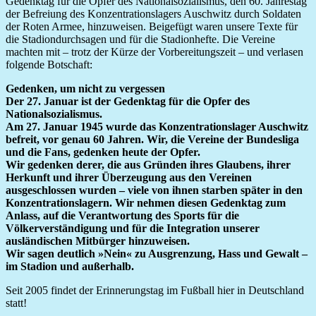
Gedenktag für die Opfer des Nationalsozialismus, den 60. Jahrestag
der Befreiung des Konzentrationslagers Auschwitz durch Soldaten
der Roten Armee, hinzuweisen. Beigefügt waren unsere Texte für
die Stadiondurchsagen und für die Stadionhefte. Die Vereine
machten mit – trotz der Kürze der Vorbereitungszeit – und verlasen
folgende Botschaft:
Gedenken, um nicht zu vergessen
Der 27. Januar ist der Gedenktag für die Opfer des
Nationalsozialismus.
Am 27. Januar 1945 wurde das Konzentrationslager Auschwitz
befreit, vor genau 60 Jahren. Wir, die Vereine der Bundesliga
und die Fans, gedenken heute der Opfer.
Wir gedenken derer, die aus Gründen ihres Glaubens, ihrer
Herkunft und ihrer Überzeugung aus den Vereinen
ausgeschlossen wurden – viele von ihnen starben später in den
Konzentrationslagern. Wir nehmen diesen Gedenktag zum
Anlass, auf die Verantwortung des Sports für die
Völkerverständigung und für die Integration unserer
ausländischen Mitbürger hinzuweisen.
Wir sagen deutlich »Nein« zu Ausgrenzung, Hass und Gewalt –
im Stadion und außerhalb.
Seit 2005 findet der Erinnerungstag im Fußball hier in Deutschland
statt!