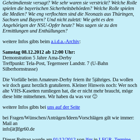
Geheimdienste versagt? Wie sehr waren sie verstrickt? Welche Rolle
spielen die bayerischen Sicherheitsbehörden? Welche Rolle spielen
die Medien? Wie eng verflochten sind die Neonazis aus Thüringen,
Sachsen und Bayern? Und nicht zuletzt: Wie geht es den
Angehörigen der NSU-Opfer heute? Was sagen sie zu den
Ermittlungen und Enthüllungen?
weitere Infos gibts beim
a.i.d.a.-Archiv
:
Samstag 08.12.2012 ab 12:00 Uhr:
Demonstration 5 Jahre Ama-Derby
Treffpunkt: Tela-Post, Tegernseer Landstr. 7 (U-Bahn
Silberhornstrasse)
Die Vorfälle beim Amateure-Derby feiern ihr 5jähriges. Da wollen
wir doch ganz herzlich gratulieren. Kleiner Hinweis noch: Wer noch
alte VHS-Kasetten rumliegen hat, die er nicht mehr braucht, möge
diese bitte mitnehmen. Wir haben da was vor 🙂
weitere Infos gibts bei
uns auf der Seite
bei Fragen/Wünschen/Anträgen/Ideen/Vorschlägen gilt wie immer:
Mail an
info[ät]lfgr60.de
Dieser Beitrag wurde am
01/12/2012
von
lfgr
in
LFGR
,
Termine