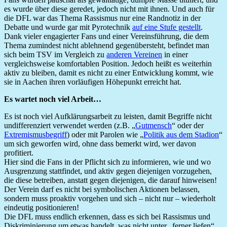
es wurde über diese geredet, jedoch nicht mit ihnen. Und auch für
die DFL war das Thema Rassismus nur eine Randnotiz in der
Debatte und wurde gar mit Pyrotechnik
auf eine Stufe gestellt
.
Dank vieler engagierter Fans und einer Vereinsführung, die dem
Thema zumindest nicht ablehnend gegenübersteht, befindet man
sich beim TSV im Vergleich zu
anderen Vereinen
in einer
vergleichsweise komfortablen Position. Jedoch heißt es weiterhin
aktiv zu bleiben, damit es nicht zu einer Entwicklung kommt, wie
sie in Aachen ihren vorläufigen Höhepunkt erreicht hat.
Es wartet noch viel Arbeit…
Es ist noch viel Aufklärungsarbeit zu leisten, damit Begriffe nicht
undifferenziert verwendet werden (z.B. „
Gutmensch
“ oder der
Extremismusbegriff
) oder mit Parolen wie „
Politik aus dem Stadion
“
um sich geworfen wird, ohne dass bemerkt wird, wer davon
profitiert.
Hier sind die Fans in der Pflicht sich zu informieren, wie und wo
Ausgrenzung stattfindet, und aktiv gegen diejenigen vorzugehen,
die diese betreiben, anstatt gegen diejenigen, die darauf hinweisen!
Der Verein darf es nicht bei symbolischen Aktionen belassen,
sondern muss proaktiv vorgehen und sich – nicht nur – wiederholt
eindeutig positionieren!
Die DFL muss endlich erkennen, dass es sich bei Rassismus und
Diskriminierung um etwas handelt, was nicht unter „ferner liefen“