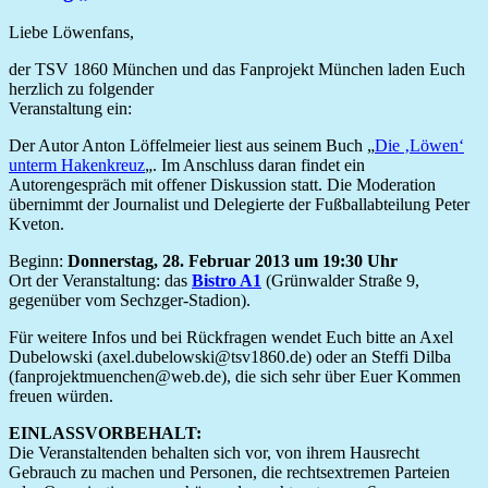
Liebe Löwenfans,
der TSV 1860 München und das Fanprojekt München laden Euch
herzlich zu folgender
Veranstaltung ein:
Der Autor Anton Löffelmeier liest aus seinem Buch „
Die ‚Löwen‘
unterm Hakenkreuz
„. Im Anschluss daran findet ein
Autorengespräch mit offener Diskussion statt. Die Moderation
übernimmt der Journalist und Delegierte der Fußballabteilung Peter
Kveton.
Beginn:
Donnerstag, 28. Februar 2013 um 19:30 Uhr
Ort der Veranstaltung: das
Bistro A1
(Grünwalder Straße 9,
gegenüber vom Sechzger-Stadion).
Für weitere Infos und bei Rückfragen wendet Euch bitte an Axel
Dubelowski (axel.dubelowski@tsv1860.de) oder an Steffi Dilba
(fanprojektmuenchen@web.de), die sich sehr über Euer Kommen
freuen würden.
EINLASSVORBEHALT:
Die Veranstaltenden behalten sich vor, von ihrem Hausrecht
Gebrauch zu machen und Personen, die rechtsextremen Parteien