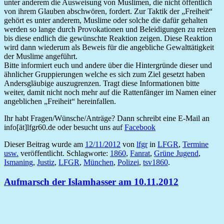
unter anderem die Ausweisung von Muslimen, die nicht öffentlich
von ihrem Glauben abschwören, fordert. Zur Taktik der „Freiheit“
gehört es unter anderem, Muslime oder solche die dafür gehalten
werden so lange durch Provokationen und Beleidigungen zu reizen
bis diese endlich die gewünschte Reaktion zeigen. Diese Reaktion
wird dann wiederum als Beweis für die angebliche Gewalttätigkeit
der Muslime angeführt.
Bitte informiert euch und andere über die Hintergründe dieser und
ähnlicher Gruppierungen welche es sich zum Ziel gesetzt haben
Andersgläubige auszugrenzen. Tragt diese Informationen bitte
weiter, damit nicht noch mehr auf die Rattenfänger im Namen einer
angeblichen „Freiheit“ hereinfallen.
Ihr habt Fragen/Wünsche/Anträge? Dann schreibt eine E-Mail an
info[ät]lfgr60.de oder besucht uns auf
Facebook
Dieser Beitrag wurde am
12/11/2012
von
lfgr
in
LFGR
,
Termine
usw.
veröffentlicht. Schlagworte:
1860
,
Fanrat
,
Grüne Jugend
,
Ismaning
,
Justiz
,
LFGR
,
München
,
Polizei
,
tsv1860
.
Aufmarsch der Islamhasser am 10.11.2012