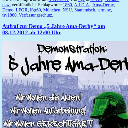
usw.
veröffentlicht. Schlagworte:
1860
,
A.I.D.A.
,
Ama-Derby
,
Demo
,
LFGR
,
lfgr60
,
München
,
NSU
,
Stammtisch
,
termine
,
tsv1860
,
Verfassungsschutz
.
Aufruf zur Demo „5 Jahre Ama-Derby“ am
08.12.2012 ab 12:00 Uhr