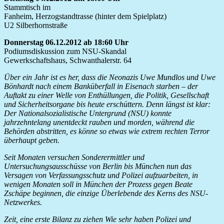
Stammtisch im
Fanheim, Herzogstandtrasse (hinter dem Spielplatz)
U2 Silberhornstraße
Donnerstag 06.12.2012 ab 18:60 Uhr
Podiumsdiskussion zum NSU-Skandal
Gewerkschaftshaus, Schwanthalerstr. 64
Über ein Jahr ist es her, dass die Neonazis Uwe Mundlos und Uwe
Bönhardt nach einem Banküberfall in Eisenach starben – der
Auftakt zu einer Welle von Enthüllungen, die Politik, Gesellschaft
und Sicherheitsorgane bis heute erschüttern. Denn längst ist klar:
Der Nationalsozialistische Untergrund (NSU) konnte
jahrzehntelang unentdeckt rauben und morden, während die
Behörden abstritten, es könne so etwas wie extrem rechten Terror
überhaupt geben.
Seit Monaten versuchen Sonderermittler und
Untersuchungsausschüsse von Berlin bis München nun das
Versagen von Verfassungsschutz und Polizei aufzuarbeiten, in
wenigen Monaten soll in München der Prozess gegen Beate
Zschäpe beginnen, die einzige Überlebende des Kerns des NSU-
Netzwerkes.
Zeit, eine erste Bilanz zu ziehen Wie sehr haben Polizei und