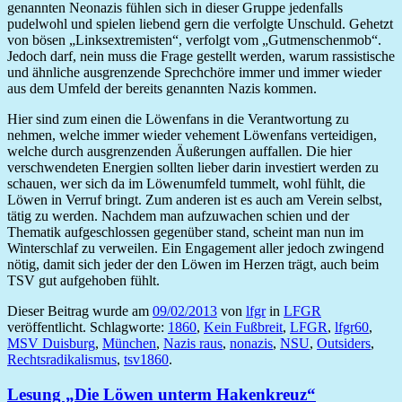
genannten Neonazis fühlen sich in dieser Gruppe jedenfalls
pudelwohl und spielen liebend gern die verfolgte Unschuld. Gehetzt
von bösen „Linksextremisten“, verfolgt vom „Gutmenschenmob“.
Jedoch darf, nein muss die Frage gestellt werden, warum rassistische
und ähnliche ausgrenzende Sprechchöre immer und immer wieder
aus dem Umfeld der bereits genannten Nazis kommen.
Hier sind zum einen die Löwenfans in die Verantwortung zu
nehmen, welche immer wieder vehement Löwenfans verteidigen,
welche durch ausgrenzenden Äußerungen auffallen. Die hier
verschwendeten Energien sollten lieber darin investiert werden zu
schauen, wer sich da im Löwenumfeld tummelt, wohl fühlt, die
Löwen in Verruf bringt. Zum anderen ist es auch am Verein selbst,
tätig zu werden. Nachdem man aufzuwachen schien und der
Thematik aufgeschlossen gegenüber stand, scheint man nun im
Winterschlaf zu verweilen. Ein Engagement aller jedoch zwingend
nötig, damit sich jeder der den Löwen im Herzen trägt, auch beim
TSV gut aufgehoben fühlt.
Dieser Beitrag wurde am
09/02/2013
von
lfgr
in
LFGR
veröffentlicht. Schlagworte:
1860
,
Kein Fußbreit
,
LFGR
,
lfgr60
,
MSV Duisburg
,
München
,
Nazis raus
,
nonazis
,
NSU
,
Outsiders
,
Rechtsradikalismus
,
tsv1860
.
Lesung „Die Löwen unterm Hakenkreuz“