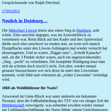
Gesprächsrunde von Ralph Drechsel.
17/03/2013
Neulich in Duisburg…
Die
Münchner Löwen
feiern also einen Sieg in
Duisburg
, sehr
schön. Eher unschön dagegen, was im Auswärtsblock zu
vernehmen war. Beim Blick auf den Kader und den Spielverlauf
dürfte auch eher unschwer zu erraten sein, an wem sich manch
Dumpfbacke unter den Löwen-Anhängern mal wieder versucht hat
abzureagieren. Und so waren „Nigger raus“, „Scheiß Kanacke“
und, als die 3 Punkte sicher waren, auch ein augenzwinkerndes
„Sieg…pscht“ zu vernehmen. Die komplette Huldigung traut man
sich da scheints doch (noch?) nicht. Zeit aber, wieder einmal
genauer hinzuschauen wer sich denn da unter den Löwenfans
tummelt, wohl fühlt und vehement als „echter Löwenfan“ verteidigt
wird.
1860 als Wohlfühlzone für Nazis?
Anwesend im Gäste-Block war unter anderem ein bekannter
Neonazi, dem die Fußballabteilung des TSV erst vor einiger Zeit die
Mitgliedschaft
verweigerte, was nebenbei erwähnt wieder einmal
zur Lieblingsbeschäftigung der Nazis führte: einem Gerichtsprozess.