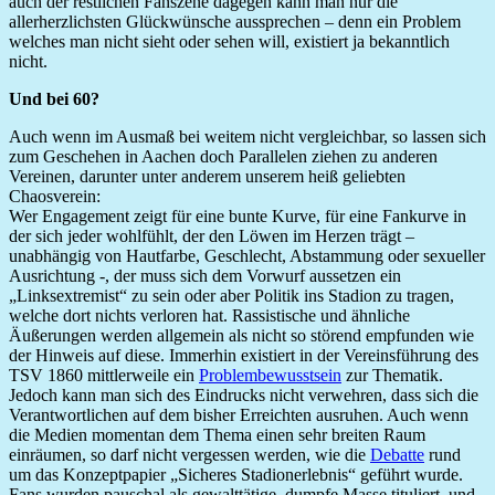
auch der restlichen Fanszene dagegen kann man nur die
allerherzlichsten Glückwünsche aussprechen – denn ein Problem
welches man nicht sieht oder sehen will, existiert ja bekanntlich
nicht.
Und bei 60?
Auch wenn im Ausmaß bei weitem nicht vergleichbar, so lassen sich
zum Geschehen in Aachen doch Parallelen ziehen zu anderen
Vereinen, darunter unter anderem unserem heiß geliebten
Chaosverein:
Wer Engagement zeigt für eine bunte Kurve, für eine Fankurve in
der sich jeder wohlfühlt, der den Löwen im Herzen trägt –
unabhängig von Hautfarbe, Geschlecht, Abstammung oder sexueller
Ausrichtung -, der muss sich dem Vorwurf aussetzen ein
„Linksextremist“ zu sein oder aber Politik ins Stadion zu tragen,
welche dort nichts verloren hat. Rassistische und ähnliche
Äußerungen werden allgemein als nicht so störend empfunden wie
der Hinweis auf diese. Immerhin existiert in der Vereinsführung des
TSV 1860 mittlerweile ein
Problembewusstsein
zur Thematik.
Jedoch kann man sich des Eindrucks nicht verwehren, dass sich die
Verantwortlichen auf dem bisher Erreichten ausruhen. Auch wenn
die Medien momentan dem Thema einen sehr breiten Raum
einräumen, so darf nicht vergessen werden, wie die
Debatte
rund
um das Konzeptpapier „Sicheres Stadionerlebnis“ geführt wurde.
Fans wurden pauschal als gewalttätige, dumpfe Masse tituliert, und