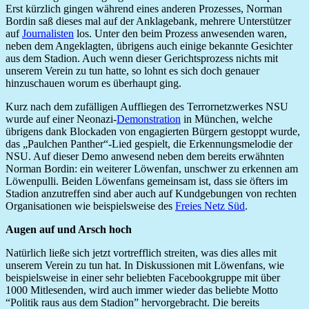
Erst kürzlich gingen während eines anderen Prozesses, Norman
Bordin saß dieses mal auf der Anklagebank, mehrere Unterstützer
auf
Journalisten
los. Unter den beim Prozess anwesenden waren,
neben dem Angeklagten, übrigens auch einige bekannte Gesichter
aus dem Stadion. Auch wenn dieser Gerichtsprozess nichts mit
unserem Verein zu tun hatte, so lohnt es sich doch genauer
hinzuschauen worum es überhaupt ging.
Kurz nach dem zufälligen Auffliegen des Terrornetzwerkes NSU
wurde auf einer Neonazi-
Demonstration
in München, welche
übrigens dank Blockaden von engagierten Bürgern gestoppt wurde,
das „Paulchen Panther“-Lied gespielt, die Erkennungsmelodie der
NSU. Auf dieser Demo anwesend neben dem bereits erwähnten
Norman Bordin: ein weiterer Löwenfan, unschwer zu erkennen am
Löwenpulli. Beiden Löwenfans gemeinsam ist, dass sie öfters im
Stadion anzutreffen sind aber auch auf Kundgebungen von rechten
Organisationen wie beispielsweise des
Freies Netz Süd
.
Augen auf und Arsch hoch
Natürlich ließe sich jetzt vortrefflich streiten, was dies alles mit
unserem Verein zu tun hat. In Diskussionen mit Löwenfans, wie
beispielsweise in einer sehr beliebten Facebookgruppe mit über
1000 Mitlesenden, wird auch immer wieder das beliebte Motto
“Politik raus aus dem Stadion” hervorgebracht. Die bereits