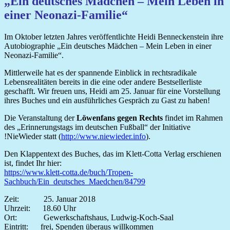
„Ein deutsches Mädchen – Mein Leben in
einer Neonazi-Familie“
Im Oktober letzten Jahres veröffentlichte Heidi Benneckenstein ihre
Autobiographie „Ein deutsches Mädchen – Mein Leben in einer
Neonazi-Familie“.
Mittlerweile hat es der spannende Einblick in rechtsradikale
Lebensrealitäten bereits in die eine oder andere Bestsellerliste
geschafft. Wir freuen uns, Heidi am 25. Januar für eine Vorstellung
ihres Buches und ein ausführliches Gespräch zu Gast zu haben!
Die Veranstaltung der
Löwenfans gegen Rechts
findet im Rahmen
des „Erinnerungstags im deutschen Fußball“ der Initiative
!NieWieder statt (
http://www.niewieder.info
).
Den Klappentext des Buches, das im Klett-Cotta Verlag erschienen
ist, findet Ihr hier:
https://www.klett-cotta.de/buch/Tropen-
Sachbuch/Ein_deutsches_Maedchen/84799
Zeit: 25. Januar 2018
Uhrzeit: 18.60 Uhr
Ort: Gewerkschaftshaus, Ludwig-Koch-Saal
Eintritt: frei, Spenden überaus willkommen