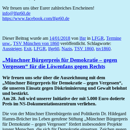
Wir freuen uns über Eurer zahlreiches Erscheinen!
info@lfgr60.de
https://www.facebook.com/lfgr60.de
Dieser Beitrag wurde am
14/01/2018
von
lfgr
in
LFGR
,
Termine
usw.
,
TSV München von 1860
veröffentlicht. Schlagworte:
Aussteiger
,
Exit
,
LFGR
,
lfgr60
,
Nazis
,
TSV 1860
,
tsv1860
.
„Münchner Bürgerpreis für Demokratie – gegen
Vergessen“ für die Löwenfans gegen Rechts
Wir freuen uns sehr über die Auszeichnung mit dem
„Münchner Bürgerpreis für Demokratie – gegen Vergessen“,
die unseren Einsatz gegen Diskriminierung und Gewalt belohnt
und bestärkt.
Am 28. Juli wird unserer Initiative der mit 5.000 Euro dotierte
Preis im NS-Dokumentationszentrum verliehen.
Die von der Münchner Ehrenbürgerin und Politikerin Dr. Hildegard
Hamm-Brücher ins Leben gerufene Stiftung „Münchner Bürgerpreis
für Demokratie – gegen Vergessen“ fördert insbesondere Projekte
junger Menschen, die sich für Demokratie einsetzen, Zeichen gegen