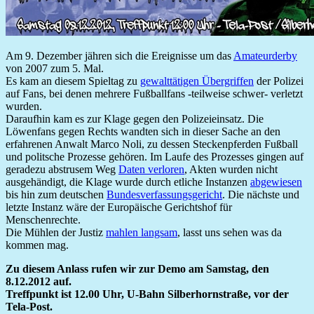
Am 9. Dezember jähren sich die Ereignisse um das
Amateurderby
von 2007 zum 5. Mal.
Es kam an diesem Spieltag zu
gewalttätigen Übergriffen
der Polizei
auf Fans, bei denen mehrere Fußballfans -teilweise schwer- verletzt
wurden.
Daraufhin kam es zur Klage gegen den Polizeieinsatz. Die
Löwenfans gegen Rechts wandten sich in dieser Sache an den
erfahrenen Anwalt Marco Noli, zu dessen Steckenpferden Fußball
und politsche Prozesse gehören. Im Laufe des Prozesses gingen auf
geradezu abstrusem Weg
Daten verloren
, Akten wurden nicht
ausgehändigt, die Klage wurde durch etliche Instanzen
abgewiesen
bis hin zum deutschen
Bundesverfassungsgericht
. Die nächste und
letzte Instanz wäre der Europäische Gerichtshof für
Menschenrechte.
Die Mühlen der Justiz
mahlen langsam
, lasst uns sehen was da
kommen mag.
Zu diesem Anlass rufen wir zur Demo am Samstag, den
8.12.2012 auf.
Treffpunkt ist 12.00 Uhr, U-Bahn Silberhornstraße, vor der
Tela-Post.