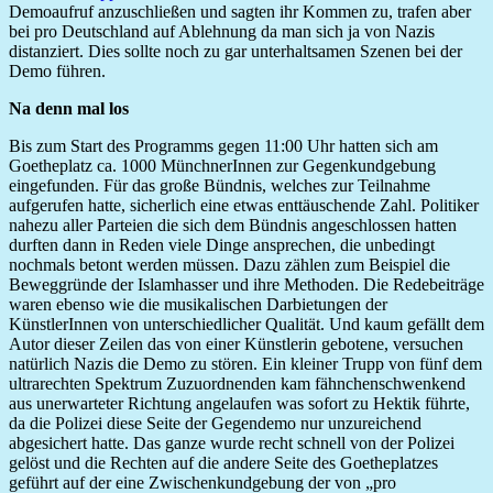
Demoaufruf anzuschließen und sagten ihr Kommen zu, trafen aber
bei pro Deutschland auf Ablehnung da man sich ja von Nazis
distanziert. Dies sollte noch zu gar unterhaltsamen Szenen bei der
Demo führen.
Na denn mal los
Bis zum Start des Programms gegen 11:00 Uhr hatten sich am
Goetheplatz ca. 1000 MünchnerInnen zur Gegenkundgebung
eingefunden. Für das große Bündnis, welches zur Teilnahme
aufgerufen hatte, sicherlich eine etwas enttäuschende Zahl. Politiker
nahezu aller Parteien die sich dem Bündnis angeschlossen hatten
durften dann in Reden viele Dinge ansprechen, die unbedingt
nochmals betont werden müssen. Dazu zählen zum Beispiel die
Beweggründe der Islamhasser und ihre Methoden. Die Redebeiträge
waren ebenso wie die musikalischen Darbietungen der
KünstlerInnen von unterschiedlicher Qualität. Und kaum gefällt dem
Autor dieser Zeilen das von einer Künstlerin gebotene, versuchen
natürlich Nazis die Demo zu stören. Ein kleiner Trupp von fünf dem
ultrarechten Spektrum Zuzuordnenden kam fähnchenschwenkend
aus unerwarteter Richtung angelaufen was sofort zu Hektik führte,
da die Polizei diese Seite der Gegendemo nur unzureichend
abgesichert hatte. Das ganze wurde recht schnell von der Polizei
gelöst und die Rechten auf die andere Seite des Goetheplatzes
geführt auf der eine Zwischenkundgebung der von „pro