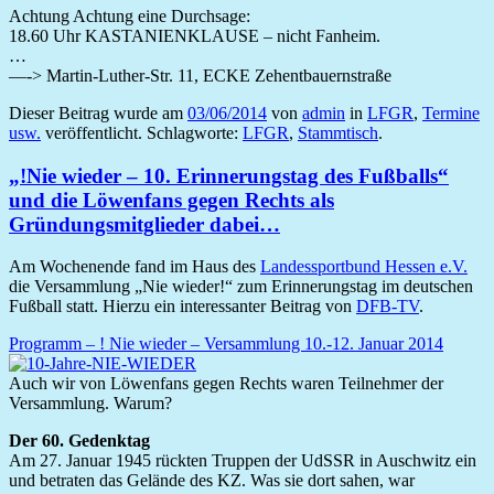
Achtung Achtung eine Durchsage:
18.60 Uhr KASTANIENKLAUSE – nicht Fanheim.
…
—-> Martin-Luther-Str. 11, ECKE Zehentbauernstraße
Dieser Beitrag wurde am
03/06/2014
von
admin
in
LFGR
,
Termine
usw.
veröffentlicht. Schlagworte:
LFGR
,
Stammtisch
.
„!Nie wieder – 10. Erinnerungstag des Fußballs“
und die Löwenfans gegen Rechts als
Gründungsmitglieder dabei…
Am Wochenende fand im Haus des
Landessportbund Hessen e.V.
die Versammlung „Nie wieder!“ zum Erinnerungstag im deutschen
Fußball statt. Hierzu ein interessanter Beitrag von
DFB-TV
.
Programm – ! Nie wieder – Versammlung 10.-12. Januar 2014
Auch wir von Löwenfans gegen Rechts waren Teilnehmer der
Versammlung. Warum?
Der 60. Gedenktag
Am 27. Januar 1945 rückten Truppen der UdSSR in Auschwitz ein
und betraten das Gelände des KZ. Was sie dort sahen, war