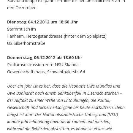
Kurz und knapp ein paar Termine für den besinnlichen Start in
den Dezember:
Dienstag 04.12.2012 um 18:60 Uhr
Stammtisch im
Fanheim, Herzogstandtrasse (hinter dem Spielplatz)
U2 Silberhornstraße
Donnerstag 06.12.2012 ab 18:60 Uhr
Podiumsdiskussion zum NSU-Skandal
Gewerkschaftshaus, Schwanthalerstr. 64
Über ein Jahr ist es her, dass die Neonazis Uwe Mundlos und
Uwe Bönhardt nach einem Banküberfall in Eisenach starben –
der Auftakt zu einer Welle von Enthüllungen, die Politik,
Gesellschaft und Sicherheitsorgane bis heute erschüttern. Denn
längst ist klar: Der Nationalsozialistische Untergrund (NSU)
konnte jahrzehntelang unentdeckt rauben und morden,
während die Behörden abstritten, es könne so etwas wie