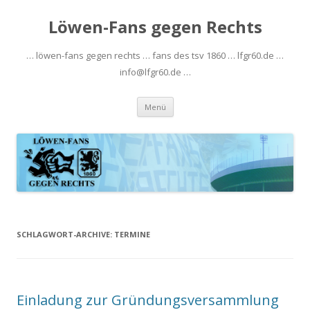
Löwen-Fans gegen Rechts
… löwen-fans gegen rechts … fans des tsv 1860 … lfgr60.de …
info@lfgr60.de …
Zum
Menü
Inhalt
springen
SCHLAGWORT-ARCHIVE:
TERMINE
Einladung zur Gründungsversammlung