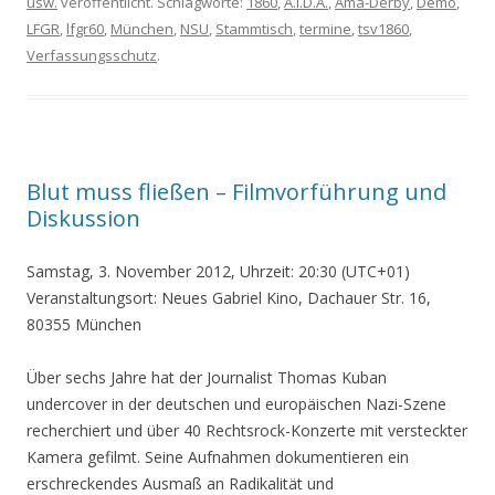
usw.
veröffentlicht. Schlagworte:
1860
,
A.I.D.A.
,
Ama-Derby
,
Demo
,
LFGR
,
lfgr60
,
München
,
NSU
,
Stammtisch
,
termine
,
tsv1860
,
Verfassungsschutz
.
Blut muss fließen – Filmvorführung und
Diskussion
Samstag, 3. November 2012, Uhrzeit: 20:30 (UTC+01)
Veranstaltungsort: Neues Gabriel Kino, Dachauer Str. 16,
80355 München
Über sechs Jahre hat der Journalist Thomas Kuban
undercover in der deutschen und europäischen Nazi-Szene
recherchiert und über 40 Rechtsrock-Konzerte mit versteckter
Kamera gefilmt. Seine Aufnahmen dokumentieren ein
erschreckendes Ausmaß an Radikalität und