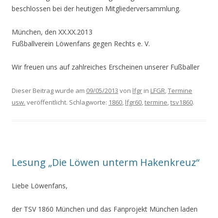
beschlossen bei der heutigen Mitgliederversammlung.
München, den XX.XX.2013
Fußballverein Löwenfans gegen Rechts e. V.
Wir freuen uns auf zahlreiches Erscheinen unserer Fußballer
Dieser Beitrag wurde am
09/05/2013
von
lfgr
in
LFGR
,
Termine
usw.
veröffentlicht. Schlagworte:
1860
,
lfgr60
,
termine
,
tsv1860
.
Lesung „Die Löwen unterm Hakenkreuz“
Liebe Löwenfans,
der TSV 1860 München und das Fanprojekt München laden