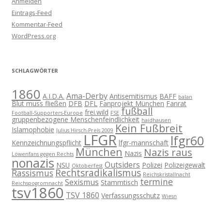
Anmelden
Eintrags-Feed
Kommentar-Feed
WordPress.org
SCHLAGWÖRTER
1860
Ama-Derby
A.I.D.A.
Antisemitismus
BAFF
balan
Blut muss fließen
DFB
DFL
Fanprojekt München
Fanrat
fußball
frei.wild
Football-Supporters-Europe
FSE
gruppenbezogene Menschenfeindlichkeit
haidhausen
Kein Fußbreit
Islamophobie
Julius Hirsch-Preis 2009
LFGR
lfgr60
Kennzeichnungspflicht
lfgr-mannschaft
München
Nazis raus
Nazis
Löwenfans gegen Rechts
nonazis
Outsiders
NSU
Polizei
Polizeigewalt
Oktoberfest
Rechtsradikalismus
Rassismus
Reichskristallnacht
termine
Sexismus
Stammtisch
Reichspogromnacht
tsv1860
TSV 1860
Verfassungsschutz
Wiesn