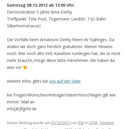
Samstag 08.12.2012 ab 12:00 Uhr:
Demonstration 5 Jahre Ama-Derby
Treffpunkt: Tela-Post, Tegernseer Landstr. 7 (U-Bahn
Silberhornstrasse)
Die Vorfälle beim Amateure-Derby feiern ihr 5jähriges. Da
wollen wir doch ganz herzlich gratulieren. Kleiner Hinweis
noch: Wer noch alte VHS-Kasetten rumliegen hat, die er nicht
mehr braucht, möge diese bitte mitnehmen. Wir haben da
was vor
weitere Infos gibts bei
uns auf der Seite
bei Fragen/Wünschen/Anträgen/Ideen/Vorschlägen gilt wie
immer: Mail an
info[ät]lfgr60.de
Dieser Beitrag wurde am
01/12/2012
von
lfgr
in
LFGR
,
Termine