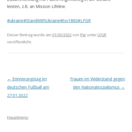
leisten, z.B. an Mission Lifeline.
#ukraine
#StandWithUkraine
#tsv1860
#LFGR
Dieser Beitrag wurde am
01/03/2022
von
lfgr
unter
LFGR
veröffentlicht.
Beitrags-
←
Erinnerungstag im
Frauen im Widerstand gegen
Navigation
deutschen Fußball am
den Nationalsozialismus
→
27.01.2022
Hauptmenü