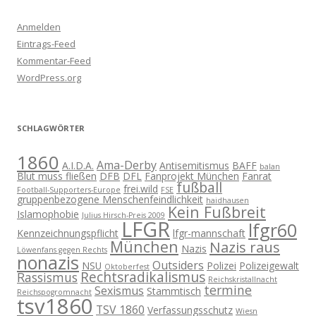
Anmelden
Eintrags-Feed
Kommentar-Feed
WordPress.org
SCHLAGWÖRTER
1860
Ama-Derby
A.I.D.A.
Antisemitismus
BAFF
balan
Blut muss fließen
DFB
DFL
Fanprojekt München
Fanrat
fußball
frei.wild
Football-Supporters-Europe
FSE
gruppenbezogene Menschenfeindlichkeit
haidhausen
Kein Fußbreit
Islamophobie
Julius Hirsch-Preis 2009
LFGR
lfgr60
Kennzeichnungspflicht
lfgr-mannschaft
München
Nazis raus
Nazis
Löwenfans gegen Rechts
nonazis
Outsiders
NSU
Polizei
Polizeigewalt
Oktoberfest
Rechtsradikalismus
Rassismus
Reichskristallnacht
termine
Sexismus
Stammtisch
Reichspogromnacht
tsv1860
TSV 1860
Verfassungsschutz
Wiesn