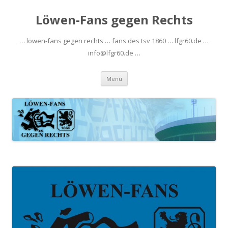
Löwen-Fans gegen Rechts
… löwen-fans gegen rechts … fans des tsv 1860 … lfgr60.de …
info@lfgr60.de …
Zum
Menü
Inhalt
springen