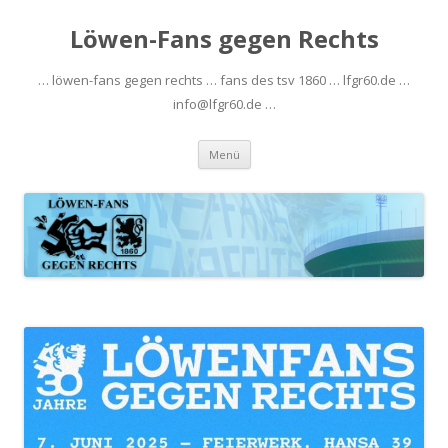
Löwen-Fans gegen Rechts
… löwen-fans gegen rechts … fans des tsv 1860 … lfgr60.de …
info@lfgr60.de …
Zum
Menü
Inhalt
springen