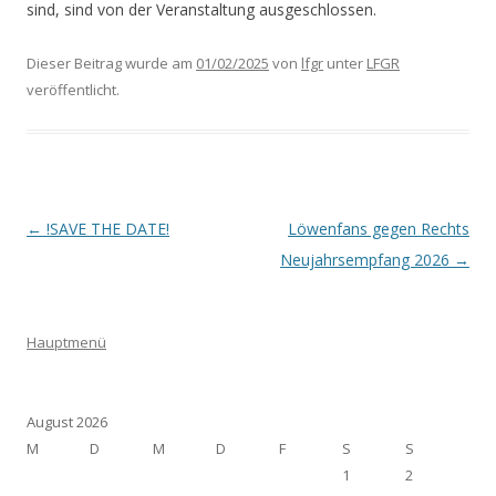
sind, sind von der Veranstaltung ausgeschlossen.
Dieser Beitrag wurde am
01/02/2025
von
lfgr
unter
LFGR
veröffentlicht.
Beitrags-
←
!SAVE THE DATE!
Löwenfans gegen Rechts
Navigation
Neujahrsempfang 2026
→
Hauptmenü
August 2026
M
D
M
D
F
S
S
1
2