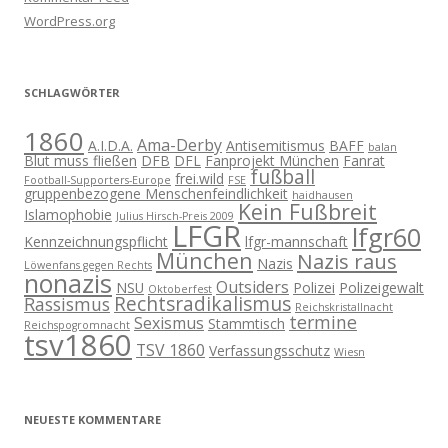
WordPress.org
SCHLAGWÖRTER
1860
Ama-Derby
A.I.D.A.
Antisemitismus
BAFF
balan
Blut muss fließen
DFB
DFL
Fanprojekt München
Fanrat
fußball
frei.wild
Football-Supporters-Europe
FSE
gruppenbezogene Menschenfeindlichkeit
haidhausen
Kein Fußbreit
Islamophobie
Julius Hirsch-Preis 2009
LFGR
lfgr60
Kennzeichnungspflicht
lfgr-mannschaft
München
Nazis raus
Nazis
Löwenfans gegen Rechts
nonazis
Outsiders
NSU
Polizei
Polizeigewalt
Oktoberfest
Rechtsradikalismus
Rassismus
Reichskristallnacht
termine
Sexismus
Stammtisch
Reichspogromnacht
tsv1860
TSV 1860
Verfassungsschutz
Wiesn
NEUESTE KOMMENTARE